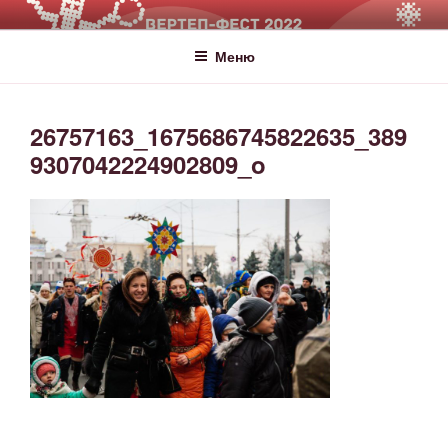
ВЕРТЕП-ФЕСТ
За Світло те, що Темряву здолало!
Меню
26757163_1675686745822635_389
9307042224902809_o