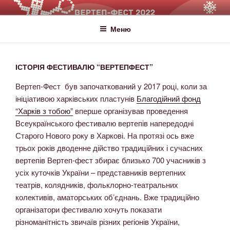
ВЕРТЕП-ФЕСТ
За Світло те, що Темряву здолало!
Меню
ІСТОРІЯ ФЕСТИВАЛЮ “ВЕРТЕПФЕСТ”
Вертеп-Фест був започаткований у 2017 році, коли за
ініціативою харківських пластунів
Благодійний фонд
“Харків з тобою”
вперше організував проведення
Всеукраїнського фестивалю вертепів напередодні
Старого Нового року в Харкові. На протязі ось вже
трьох років дводенне дійство традиційних і сучасних
вертепів Вертеп-фест збирає близько 700 учасників з
усіх куточків України – представників вертепних
театрів, колядників, фольклорно-театральних
колективів, аматорських об’єднань. Вже традиційно
організатори фестивалю хочуть показати
різноманітність звичаїв різних регіонів України,