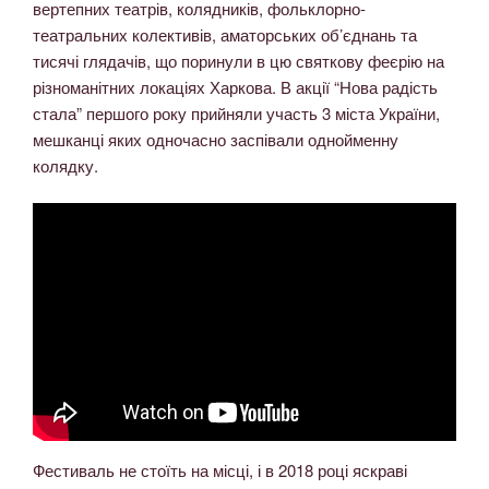
вертепних театрів, колядників, фольклорно-
театральних колективів, аматорських об’єднань та
тисячі глядачів, що поринули в цю святкову феєрію на
різноманітних локаціях Харкова. В акції “Нова радість
стала” першого року прийняли участь 3 міста України,
мешканці яких одночасно заспівали однойменну
колядку.
Фестиваль не стоїть на місці, і в 2018 році яскраві