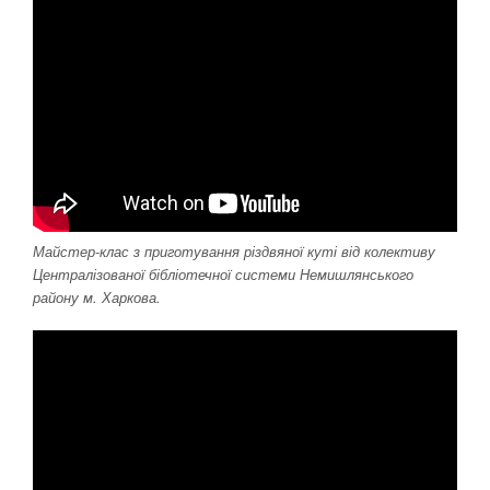
Майстер-клас з приготування різдвяної куті від колективу
Централізованої бібліотечної системи Немишлянського
району м. Харкова.