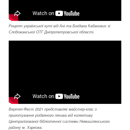
Рецепт української куті від Ані та Богдана Кабанових зі
Слобожанської ОТГ Дніпропетровської області.
Вертеп-Фест 2021 представляє майстер-клас з
приготування різдвяного печива від колективу
Централізованої бібліотечної системи Немишлянського
району м. Харкова.