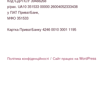
Код ЄДРПОУ 39488268
р/рах. UA10 351533 00000 26004052333438
у ПАТ ПриватБанк,
МФО 351533
Картка ПриватБанку 4246 0010 3001 1195
Політика конфіденційності
Сайт працює на WordPress