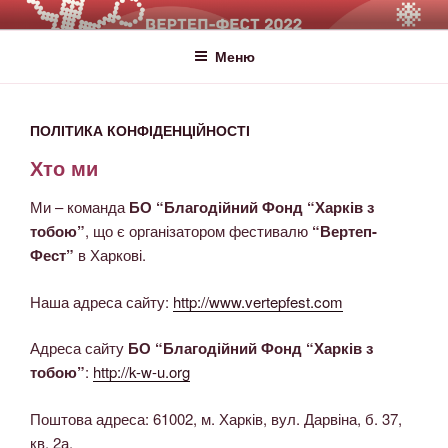
ВЕРТЕП-ФЕСТ
За Світло те, що Темряву здолало!
Меню
ПОЛІТИКА КОНФІДЕНЦІЙНОСТІ
Хто ми
Ми – команда
БО “Благодійний Фонд “Харків з
тобою”
, що є організатором фестивалю
“Вертеп-
Фест”
в Харкові.
Наша адреса сайту:
http://www.vertepfest.com
Адреса сайту
БО “Благодійний Фонд “Харків з
тобою”
:
http://k-w-u.org
Поштова адреса: 61002, м. Харків, вул. Дарвіна, б. 37,
кв. 2а.