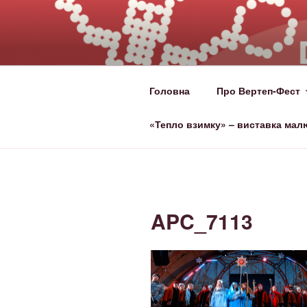
ВЕРТЕП-ФЕ
За Світло те, що Темряву здо
Головна
Про Вертеп-Фест
«Тепло взимку» – виставка мал
APC_7113