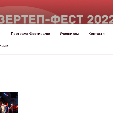
СТ
лало!
Програма Фестивалю
Учасникам
Контакти
юнків