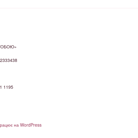
 ТОБОЮ»
52333438
1 1195
працює на WordPress