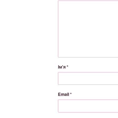
Ім'я
*
Email
*