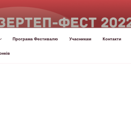
СТ
лало!
Програма Фестивалю
Учасникам
Контакти
юнків