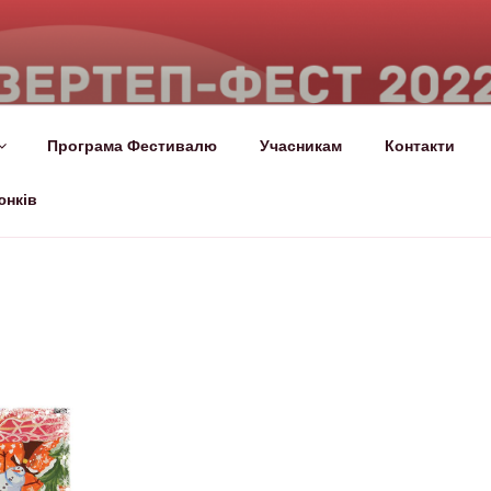
СТ
лало!
Програма Фестивалю
Учасникам
Контакти
юнків