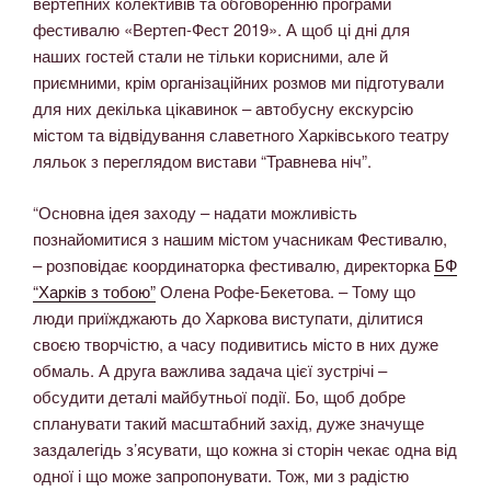
вертепних колективів та обговоренню програми
фестивалю «Вертеп-Фест 2019». А щоб ці дні для
наших гостей стали не тільки корисними, але й
приємними, крім організаційних розмов ми підготували
для них декілька цікавинок – автобусну екскурсію
містом та відвідування славетного Харківського театру
ляльок з переглядом вистави “Травнева ніч”.
“Основна ідея заходу – надати можливість
познайомитися з нашим містом учасникам Фестивалю,
– розповідає координаторка фестивалю, директорка
БФ
“Харків з тобою”
Олена Рофе-Бекетова. – Тому що
люди приїжджають до Харкова виступати, ділитися
своєю творчістю, а часу подивитись місто в них дуже
обмаль. А друга важлива задача цієї зустрічі –
обсудити деталі майбутньої події. Бо, щоб добре
спланувати такий масштабний захід, дуже значуще
заздалегідь з’ясувати, що кожна зі сторін чекає одна від
одної і що може запропонувати. Тож, ми з радістю