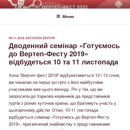
ВЕРТЕП-ФЕСТ
За Світло те, що Темряву здолало!
Меню
09.11.2018
АВТОРОМ
EDITOR
Дводенний семінар «Готуємось
до Вертеп-Фесту 2019»
відбудеться 10 та 11 листопада
Хоча “Вертеп-фест 2019” відбуватиметься 12 і 13 січня,
ми чекаємо на перші зустрічі з його майбутніми
учасниками вже цього вікенду. Річ у тім, що ми
запросили до Харкова керівників да представників
гуртів з різних куточків країни, що братимуть участь у
цьогорічному дійстві. Отже, 10-11 листопада
відбудеться семінар «Готуємось до Вертеп-Фесту
2019», присвячений знайомству з представниками