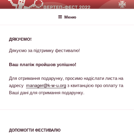
ВЕРТЕП-ФЕСТ
За Світло те, що Темряву здолало!
Меню
ДЯКУЄМО!
Дякуємо за підтримку фестивалю!
Ваш платіж пройшов успішно!
Для отримання подарунку, просимо надіслати листа на
адресу
manager@k-w-u.org
з квитанцією про оплату та
Ваші дані для отримання подарунку.
ДОПОМОГТИ ФЕСТИВАЛЮ