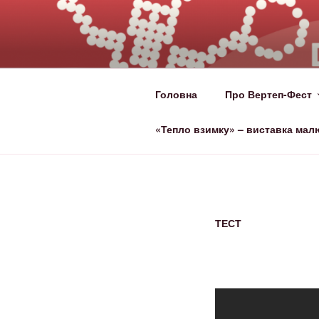
ВЕРТЕП-ФЕ
За Світло те, що Темряву здо
Головна
Про Вертеп-Фест
«Тепло взимку» – виставка мал
ТЕСТ