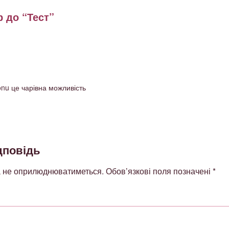
 до “Тест”
onu це чарівна можливість
дповідь
а не оприлюднюватиметься.
Обов’язкові поля позначені
*