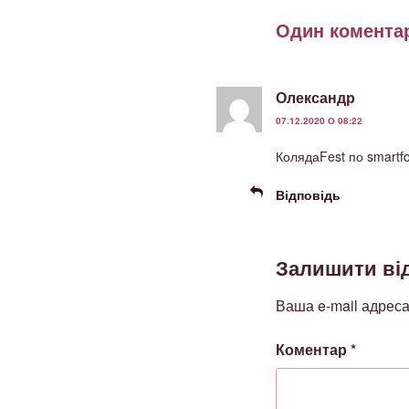
Один коментар
Олександр
07.12.2020 О 08:22
КолядаFest по smartf
Відповідь
Залишити ві
Ваша e-mail адрес
Коментар
*