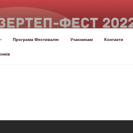
СТ
лало!
Програма Фестивалю
Учасникам
Контакти
юнків